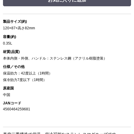
製品サイズ(約)
120×87×高さ82mm
容量(約)
0.35L
材質(品質)
本体内側・外側、ハンドル：ステンレス鋼（アクリル樹脂塗装）
仕様／その他
保温効力：42度以上（1時間）
保冷効力7度以下（1時間）
原産国
中国
JANコード
4560464259681