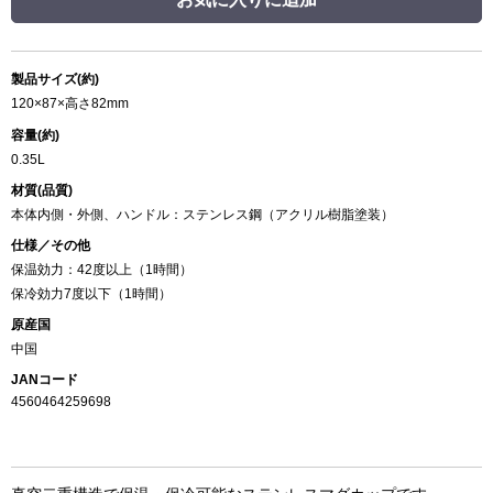
製品サイズ(約)
120×87×高さ82mm
容量(約)
0.35L
材質(品質)
本体内側・外側、ハンドル：ステンレス鋼（アクリル樹脂塗装）
仕様／その他
保温効力：42度以上（1時間）
保冷効力7度以下（1時間）
原産国
中国
JANコード
4560464259698