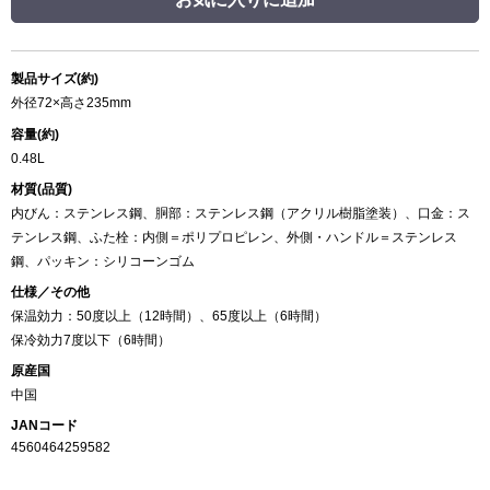
製品サイズ(約)
外径72×高さ235mm
容量(約)
0.48L
材質(品質)
内びん：ステンレス鋼、胴部：ステンレス鋼（アクリル樹脂塗装）、口金：ス
テンレス鋼、ふた栓：内側＝ポリプロピレン、外側・ハンドル＝ステンレス
鋼、パッキン：シリコーンゴム
仕様／その他
保温効力：50度以上（12時間）、65度以上（6時間）
保冷効力7度以下（6時間）
原産国
中国
JANコード
4560464259582