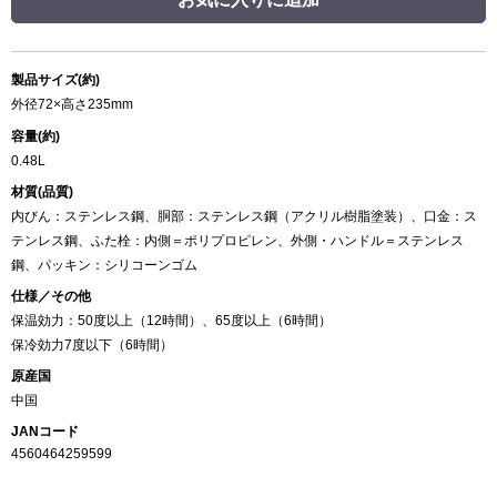
製品サイズ(約)
外径72×高さ235mm
容量(約)
0.48L
材質(品質)
内びん：ステンレス鋼、胴部：ステンレス鋼（アクリル樹脂塗装）、口金：ス
テンレス鋼、ふた栓：内側＝ポリプロピレン、外側・ハンドル＝ステンレス
鋼、パッキン：シリコーンゴム
仕様／その他
保温効力：50度以上（12時間）、65度以上（6時間）
保冷効力7度以下（6時間）
原産国
中国
JANコード
4560464259599