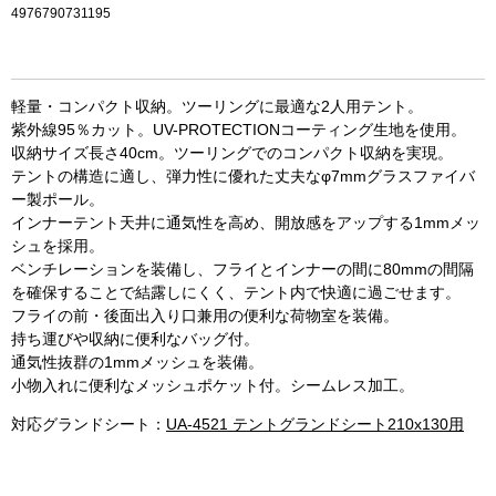
4976790731195
軽量・コンパクト収納。ツーリングに最適な2人用テント。
紫外線95％カット。UV-PROTECTIONコーティング生地を使用。
収納サイズ長さ40cm。ツーリングでのコンパクト収納を実現。
テントの構造に適し、弾力性に優れた丈夫なφ7mmグラスファイバ
ー製ポール。
インナーテント天井に通気性を高め、開放感をアップする1mmメッ
シュを採用。
ベンチレーションを装備し、フライとインナーの間に80mmの間隔
を確保することで結露しにくく、テント内で快適に過ごせます。
フライの前・後面出入り口兼用の便利な荷物室を装備。
持ち運びや収納に便利なバッグ付。
お買い物を続ける
カートへ進む
通気性抜群の1mmメッシュを装備。
小物入れに便利なメッシュポケット付。シームレス加工。
対応グランドシート：
UA-4521 テントグランドシート210x130用