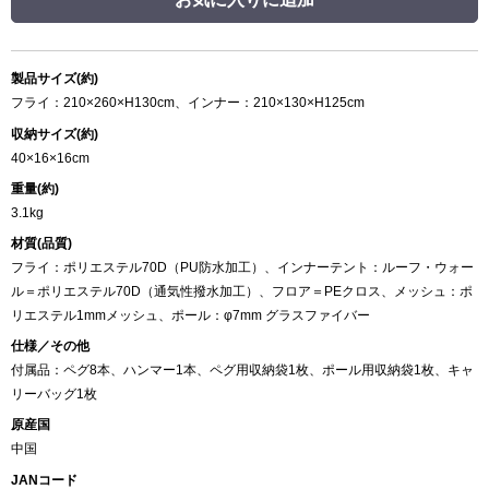
製品サイズ(約)
フライ：210×260×H130cm、インナー：210×130×H125cm
収納サイズ(約)
40×16×16cm
重量(約)
3.1kg
材質(品質)
フライ：ポリエステル70D（PU防水加工）、インナーテント：ルーフ・ウォー
ル＝ポリエステル70D（通気性撥水加工）、フロア＝PEクロス、メッシュ：ポ
リエステル1mmメッシュ、ポール：φ7mm グラスファイバー
仕様／その他
付属品：ペグ8本、ハンマー1本、ペグ用収納袋1枚、ポール用収納袋1枚、キャ
リーバッグ1枚
原産国
中国
JANコード