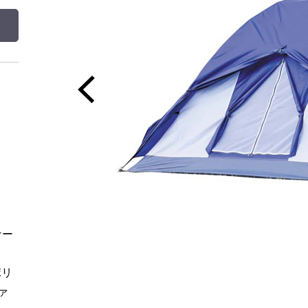
ナー
ポリ
ァ