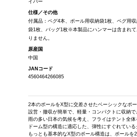
イバー
仕様／その他
付属品：ペグ4本、ポール用収納袋1枚、ペグ用収
袋1枚、バッグ1枚※本製品にハンマーは含まれて
りません。
原産国
中国
JANコード
4560464266085
2本のポールをX型に交差させたベーシックなポ
設営・撤収が簡単で、軽量・コンパクトに収納で
雨の多い日本の気候を考え、フライはテント全体
ドーム型の構造に適応した、弾性にすぐれている
もっとも基本的なX型のポール構造は、ポールを