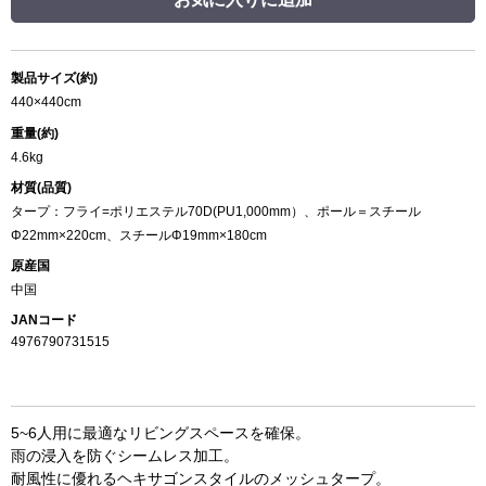
製品サイズ(約)
440×440cm
重量(約)
4.6kg
材質(品質)
タープ：フライ=ポリエステル70D(PU1,000mm）、ポール＝スチール
Φ22mm×220cm、スチールΦ19mm×180cm
原産国
中国
JANコード
4976790731515
5~6人用に最適なリビングスペースを確保。
雨の浸入を防ぐシームレス加工。
耐風性に優れるヘキサゴンスタイルのメッシュタープ。