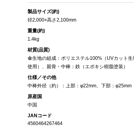
製品サイズ(約)
径2,000×高さ2,100mm
重量(約)
1.4kg
材質(品質)
傘生地の組成：ポリエステル100%（UVカット生
使用）、親骨・中棒：鉄（エポキシ樹脂塗装）
仕様／その他
中棒外径（約）：上部：φ22mm、下部：φ25mm
原産国
中国
JANコード
4560464267464