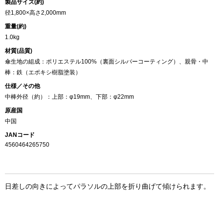
製品サイズ(約)
径1,800×高さ2,000mm
重量(約)
1.0kg
材質(品質)
傘生地の組成：ポリエステル100%（裏面シルバーコーティング）、親骨・中
棒：鉄（エポキシ樹脂塗装）
仕様／その他
中棒外径（約）：上部：φ19mm、下部：φ22mm
原産国
中国
JANコード
4560464265750
日差しの向きによってパラソルの上部を折り曲げて傾けられます。