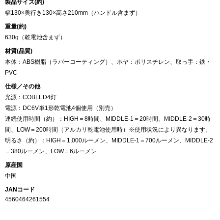
製品サイズ(約)
幅130×奥行き130×高さ210mm（ハンドル含まず）
重量(約)
630g（乾電池含まず）
材質(品質)
本体：ABS樹脂（ラバーコーティング）、ホヤ：ポリスチレン、取っ手：鉄・
PVC
仕様／その他
光源：COBLED4灯
電源：DC6V単1形乾電池4個使用（別売）
連続使用時間（約）：HIGH＝8時間、MIDDLE-1＝20時間、MIDDLE-2＝30時
間、LOW＝200時間（アルカリ乾電池使用時）※使用状況により異なります。
明るさ（約）：HIGH＝1,000ルーメン、MIDDLE-1＝700ルーメン、MIDDLE-2
＝380ルーメン、LOW＝6ルーメン
原産国
中国
JANコード
4560464261554