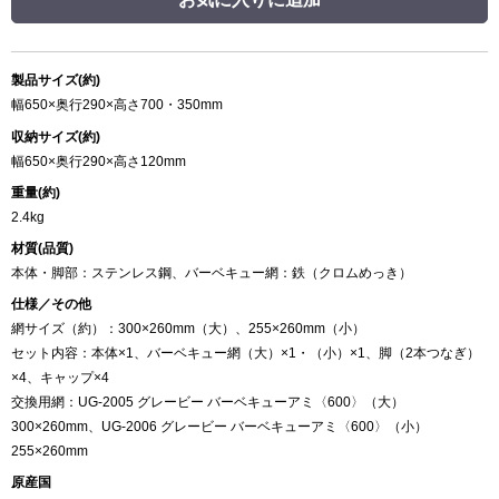
製品サイズ(約)
幅650×奥行290×高さ700・350mm
収納サイズ(約)
幅650×奥行290×高さ120mm
重量(約)
2.4kg
材質(品質)
本体・脚部：ステンレス鋼、バーベキュー網：鉄（クロムめっき）
仕様／その他
網サイズ（約）：300×260mm（大）、255×260mm（小）
セット内容：本体×1、バーベキュー網（大）×1・（小）×1、脚（2本つなぎ）
×4、キャップ×4
交換用網：UG-2005 グレービー バーベキューアミ〈600〉（大）
300×260mm、UG-2006 グレービー バーベキューアミ〈600〉（小）
255×260mm
原産国