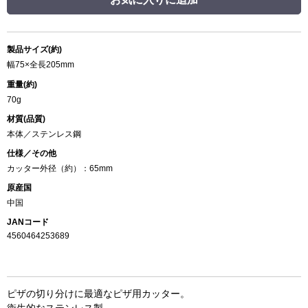
製品サイズ(約)
幅75×全長205mm
重量(約)
70g
材質(品質)
本体／ステンレス鋼
仕様／その他
カッター外径（約）：65mm
原産国
中国
JANコード
4560464253689
ピザの切り分けに最適なピザ用カッター。