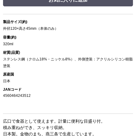
製品サイズ(約)
外径120×高さ45mm（本体のみ）
容量(約)
320ml
材質(品質)
ステンレス鋼（クロム18%・ニッケル8%）、外側塗装：アクリルシリコン樹脂
塗装
原産国
日本
JANコード
4560464243512
広口で食器として使えます。計量に便利な目盛り付。
積み重ねができ、スッキリ収納。
日本製。金物のまち、燕三条で生産しています。