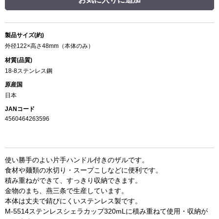
製品サイズ(約)
外径122×高さ48mm（本体のみ）
材質(品質)
18-8ステンレス鋼
原産国
日本
JANコード
4560464263596
使い勝手のよい片手ハンドル付きのザルです。
食材や麺類の水切り・スープこしなどに便利です。
積み重ねができて、すっきり収納できます。
金物のまち、燕三条で生産しています。
本体は丈夫で錆びにくいステンレス製です。
M-5514ステンレスシェラカップ320mLに積み重ねて使用・収納が