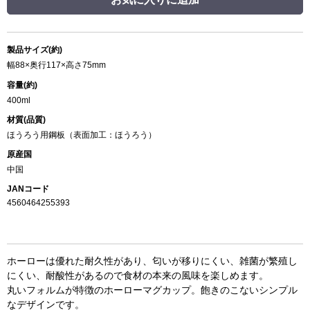
製品サイズ(約)
幅88×奥行117×高さ75mm
容量(約)
400ml
材質(品質)
ほうろう用鋼板（表面加工：ほうろう）
原産国
中国
JANコード
4560464255393
ホーローは優れた耐久性があり、匂いが移りにくい、雑菌が繁殖し
にくい、耐酸性があるので食材の本来の風味を楽しめます。
丸いフォルムが特徴のホーローマグカップ。飽きのこないシンプル
なデザインです。