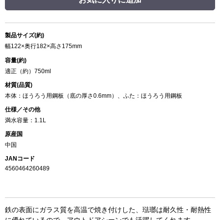
製品サイズ(約)
幅122×奥行182×高さ175mm
容量(約)
適正（約）750ml
材質(品質)
本体：ほうろう用鋼板（底の厚さ0.6mm）、ふた：ほうろう用鋼板
仕様／その他
満水容量：1.1L
原産国
中国
JANコード
4560464260489
鉄の表面にガラス質を高温で焼き付けした、琺瑯は耐久性・耐熱性