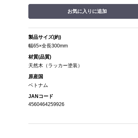
お気に入りに追加
製品サイズ(約)
幅65×全長300mm
材質(品質)
天然木（ラッカー塗装）
原産国
ベトナム
JANコード
4560464259926