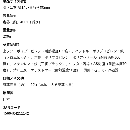
製品サイズ(約)
高さ170×幅145×奥行き80mm
容量(約)
容器（約）40ml（満水）
重量(約)
230g
材質(品質)
上フタ：ポリプロピレン（耐熱温度100度）、ハンドル：ポリプロピレン・鉄
（クロムめっき）、本体：ポリプロピレン・ポリアセタール（耐熱温度100
度）、ステンレス・鉄（三価ブラック）、中フタ・容器：AS樹脂（耐熱温度70
度）、滑り止め：エラストマー（耐熱温度50度）、刃部：セラミック磁器
仕様／その他
茶葉容量（約）：52g（本体に入る茶葉の量）
原産国
日本
JANコード
4560464251142