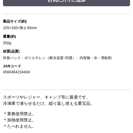
製品サイズ(約)
105×160×厚さ30mm
重量(約)
350g
材質(品質)
外装パック：ポリエチレン（耐冷温度-30度）、内容物・水・増粘剤
JANコード
4560464234404
スポーツやレジャー、キャンプ等に最適です。
冷凍庫で凍らせるだけ。繰り返し使える重宝品。
＊業務使用禁止。
＊加熱使用禁止。
＊たべれません。