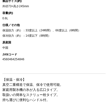
製品サイズ(約)
外径73×高さ245mm
容量(約)
0.6L
仕様／その他
保温効力（約）：33度以上（24時間）、66度以上（6時間）
保冷効力（約）：14度以下（8時間）
原産国
中国
JANコード
4560464254846
【保温・保冷】
真空二重構造で保温、保冷で使用可能。
家庭用製氷機の氷が入る広口タイプ。
取扱いの簡単なスクリュー栓タイプ。
持ち運びに便利なハンドル付。