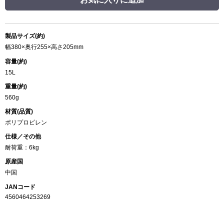
製品サイズ(約)
幅380×奥行255×高さ205mm
容量(約)
15L
重量(約)
560g
材質(品質)
ポリプロピレン
仕様／その他
耐荷重：6kg
原産国
中国
JANコード
4560464253269