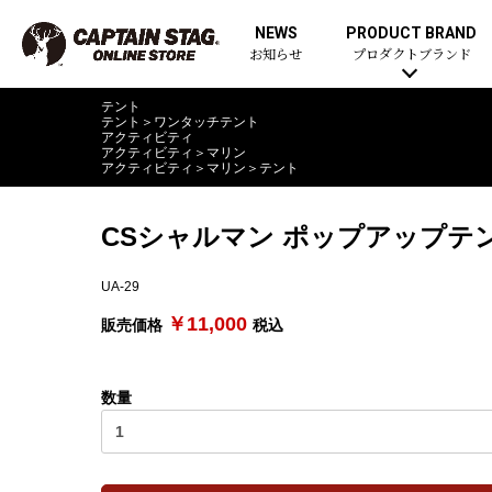
NEWS
PRODUCT BRAND
お知らせ
プロダクトブランド
テント
テント
＞
ワンタッチテント
アクティビティ
アクティビティ
＞
マリン
アクティビティ
＞
マリン
＞
テント
CSシャルマン ポップアップテ
UA-29
￥11,000
販売価格
税込
数量