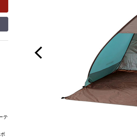
ーテ
／ポ