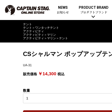
NEWS
PRODUCT BRAND
お知らせ
プロダクトブランド
テント
テント
＞
ワンタッチテント
アクティビティ
アクティビティ
＞
マリン
アクティビティ
＞
マリン
＞
テント
CSシャルマン ポップアップテ
UA-31
￥14,300
販売価格
税込
数量