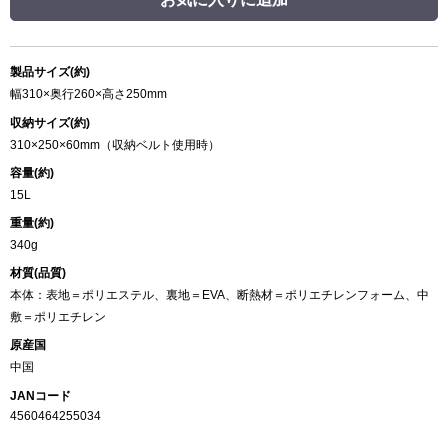
製品サイズ(約)
幅310×奥行260×高さ250mm
収納サイズ(約)
310×250×60mm（収納ベルト使用時）
容量(約)
15L
重量(約)
340g
材質(品質)
本体：表地＝ポリエステル、裏地＝EVA、断熱材＝ポリエチレンフォーム、中
敷＝ポリエチレン
原産国
中国
JANコード
4560464255034