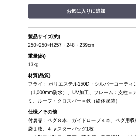
お気に入りに追加
製品サイズ(約)
250×250×H257・248・239cm
重量(約)
13kg
材質(品質)
フライ： ポリエステル150D・シルバーコーティ
（1,000mm防水）、UV加工、フレーム：支柱＝
ミ、ルーフ・クロスバー＝鉄（紛体塗装）
仕様／その他
付属品：ペグ８本、ガイドロープ４本、ペグ用収
袋１枚、キャスターバッグ1枚