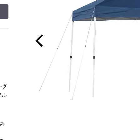
ング
アル
納