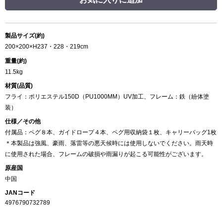
製品サイズ(約)
200×200×H237・228・219cm
重量(約)
11.5kg
材質(品質)
フライ：ポリエステル150D（PU1000MM）UV加工、フレーム：鉄（紛体塗
装）
仕様／その他
付属品：ペグ８本、ガイドロープ４本、ペグ用収納袋１枚、キャリーバッグ1枚
＊本製品は強風、豪雨、落雷等の悪天候時には使用しないでください。雨天時
に使用された場合、フレームの破損や雨漏りが起こる可能性がございます。
原産国
中国
JANコード
4976790732789