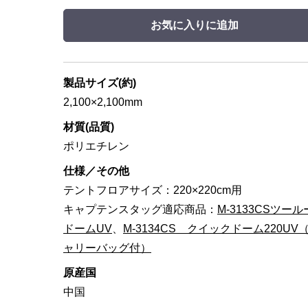
お気に入りに追加
製品サイズ(約)
2,100×2,100mm
材質(品質)
ポリエチレン
仕様／その他
テントフロアサイズ：220×220cm用
キャプテンスタッグ適応商品：
M-3133CSツー
ドームUV
、
M-3134CS クイックドーム220UV
ャリーバッグ付）
原産国
中国