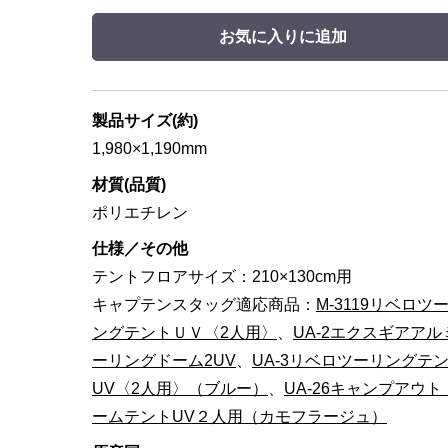
お気に入りに追加
製品サイズ(約)
1,980×1,190mm
材質(品質)
ポリエチレン
仕様／その他
テントフロアサイズ：210×130cm用
キャプテンスタッグ適応商品：
M-3119リベロツ
ングテントＵＶ〈2人用〉
、
UA-2エクスギアアル
ーリングドーム2UV
、
UA-3リベロツーリングテ
UV〈2人用〉（ブルー）
、
UA-26キャンプアウト
ームテントUV２人用（カモフラージュ）