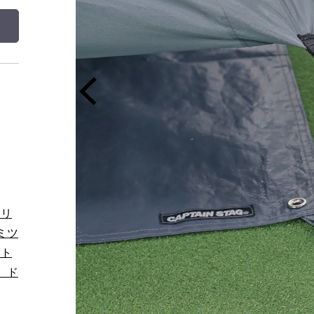
ーリ
ミツ
ント
 ド