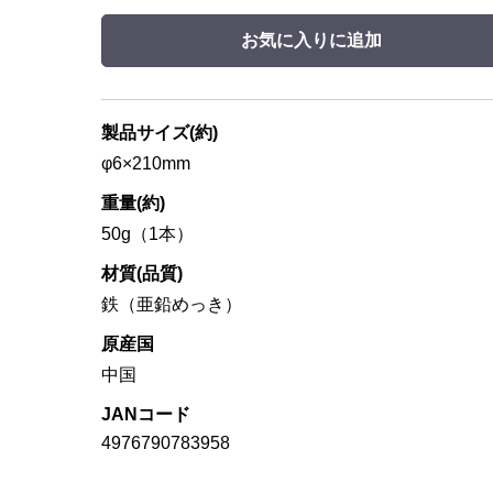
お気に入りに追加
製品サイズ(約)
φ6×210mm
重量(約)
50g（1本）
材質(品質)
鉄（亜鉛めっき）
原産国
中国
JANコード
4976790783958