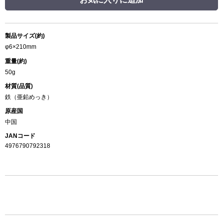
製品サイズ(約)
φ6×210mm
重量(約)
50g
材質(品質)
鉄（亜鉛めっき）
原産国
中国
JANコード
4976790792318