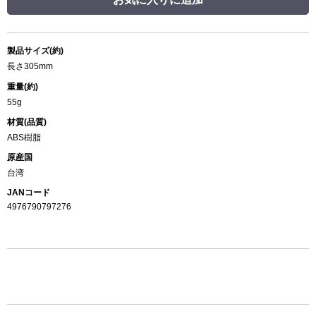
製品サイズ(約)
長さ305mm
重量(約)
55g
材質(品質)
ABS樹脂
原産国
台湾
JANコード
4976790797276