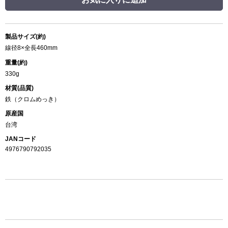
製品サイズ(約)
線径8×全長460mm
重量(約)
330g
材質(品質)
鉄（クロムめっき）
原産国
台湾
JANコード
4976790792035