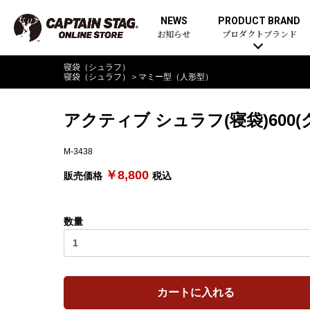
NEWS
PRODUCT BRAND
お知らせ
プロダクトブランド
寝袋（シュラフ）
寝袋（シュラフ）
＞
マミー型（人形型）
アクティブ シュラフ(寝袋)600(
M-3438
￥8,800
販売価格
税込
数量
カートに入れる