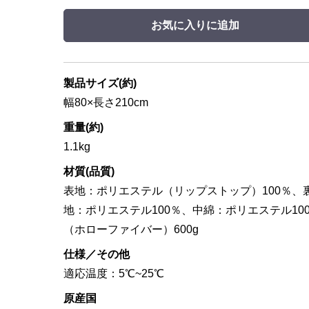
お気に入りに追加
製品サイズ(約)
幅80×長さ210cm
重量(約)
1.1kg
材質(品質)
表地：ポリエステル（リップストップ）100％、
地：ポリエステル100％、中綿：ポリエステル10
（ホローファイバー）600g
仕様／その他
適応温度：5℃~25℃
原産国