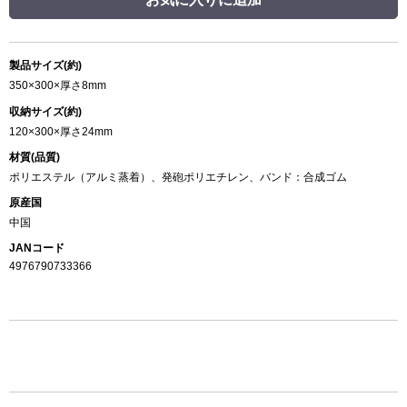
製品サイズ(約)
350×300×厚さ8mm
収納サイズ(約)
120×300×厚さ24mm
材質(品質)
ポリエステル（アルミ蒸着）、発砲ポリエチレン、バンド：合成ゴム
原産国
中国
JANコード
4976790733366