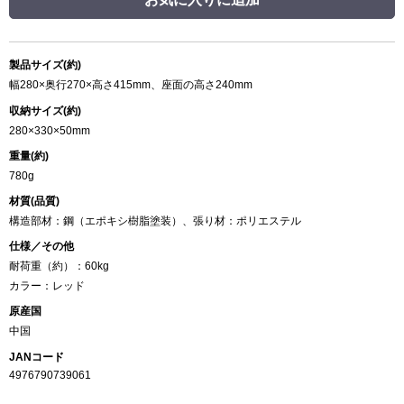
製品サイズ(約)
幅280×奥行270×高さ415mm、座面の高さ240mm
収納サイズ(約)
280×330×50mm
重量(約)
780g
材質(品質)
構造部材：鋼（エポキシ樹脂塗装）、張り材：ポリエステル
仕様／その他
耐荷重（約）：60kg
カラー：レッド
原産国
中国
JANコード
4976790739061