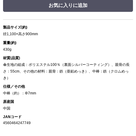
お気に入りに追加
製品サイズ(約)
径1,100×高さ900mm
重量(約)
430g
材質(品質)
傘生地の組成：ポリエステル100％（裏面シルバーコーティング）、親骨の長
さ：55cm、その他の材料：親骨：鉄（亜鉛めっき）、中棒：鉄（クロムめっ
き）
仕様／その他
中棒（約）：Φ7mm
原産国
中国
JANコード
4560464247749