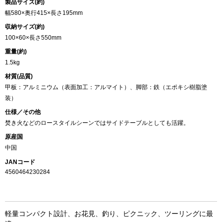
製品サイズ(約)
幅580×奥行415×長さ195mm
収納サイズ(約)
100×60×長さ550mm
重量(約)
1.5kg
材質(品質)
甲板：アルミニウム（表面加工：アルマイト）、脚部：鉄（エポキシ樹脂塗
装）
仕様／その他
焚き火などのロースタイルシーンではサイドテーブルとしても活躍。
原産国
中国
JANコード
4560464230284
軽量コンパクト設計、お花見、釣り、ピクニック、ツーリングに最