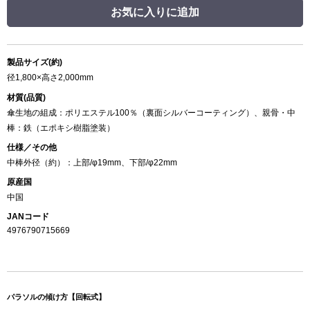
お気に入りに追加
製品サイズ(約)
径1,800×高さ2,000mm
材質(品質)
傘生地の組成：ポリエステル100％（裏面シルバーコーティング）、親骨・中
棒：鉄（エポキシ樹脂塗装）
仕様／その他
中棒外径（約）：上部/φ19mm、下部/φ22mm
原産国
中国
JANコード
4976790715669
パラソルの傾け方【回転式】