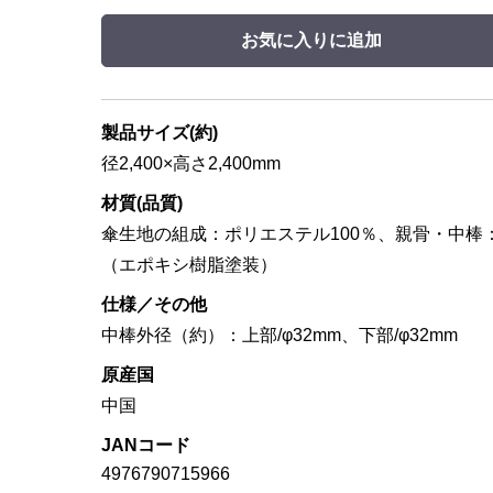
お気に入りに追加
製品サイズ(約)
径2,400×高さ2,400mm
材質(品質)
傘生地の組成：ポリエステル100％、親骨・中棒
（エポキシ樹脂塗装）
仕様／その他
中棒外径（約）：上部/φ32mm、下部/φ32mm
原産国
中国
JANコード
4976790715966