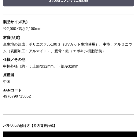
製品サイズ(約)
径2,000×高さ2,100mm
材質(品質)
傘生地の組成：ポリエステル100％（UVカット生地使用）、中棒：アルミニウ
ム（表面加工：アルマイト）、親骨：鉄（エポキシ樹脂塗装）
仕様／その他
中棒外径（約）：上部/φ32mm、下部/φ32mm
原産国
中国
JANコード
4976790715652
パラソルの傾け方【片方首折れ式】