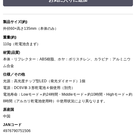
製品サイズ(約)
外径60×高さ135mm（本体のみ）
重量(約)
110g（乾電池含まず）
材質(品質)
本体・リフレクター：ABS樹脂、ホヤ：ポリスチレン、カラビナ：アルミニウ
ム合金
仕様／その他
光源：高光度チップ型LED（発光ダイオード）1個
電源：DC6V単３形乾電池４個使用（別売）
電池寿命：Lowモード＝約24時間・Middleモード＝約10時間・Highモード＝約
8時間（アルカリ乾電池使用時）※使用状況により異なります。
原産国
中国
JANコード
4976790751506