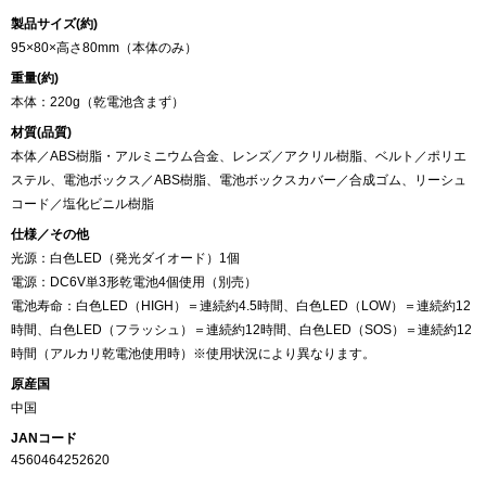
製品サイズ(約)
95×80×高さ80mm（本体のみ）
重量(約)
本体：220g（乾電池含まず）
材質(品質)
本体／ABS樹脂・アルミニウム合金、レンズ／アクリル樹脂、ベルト／ポリエ
ステル、電池ボックス／ABS樹脂、電池ボックスカバー／合成ゴム、リーシュ
コード／塩化ビニル樹脂
仕様／その他
光源：白色LED（発光ダイオード）1個
電源：DC6V単3形乾電池4個使用（別売）
電池寿命：白色LED（HIGH）＝連続約4.5時間、白色LED（LOW）＝連続約12
時間、白色LED（フラッシュ）＝連続約12時間、白色LED（SOS）＝連続約12
時間（アルカリ乾電池使用時）※使用状況により異なります。
原産国
中国
JANコード
4560464252620