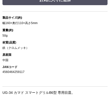
製品サイズ(約)
幅160×奥行110×高さ5mm
重量(約)
50g
材質(品質)
鉄（クロムメッキ）
原産国
中国
JANコード
4560464259117
UG-34 カマド スマートグリルB6型 専用目皿。