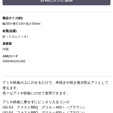
製品サイズ(約)
幅300×奥行145×高さ50mm
材質(品質)
鉄（クロムメッキ）
原産国
中国
JANコード
4560464261400
アミや鉄板の上にのせるだけで、串焼きや焼き過ぎ防止アミとして
使えます。
色々なアミや鉄板にのせて使用できます。
アミや鉄板に乗せずにピッタリ入るコンロ
UG-53 ファストBBQ グリル＜450＞（ブラウン）
UG-54 ファストBBQ グリル＜600＞（ブラウン）