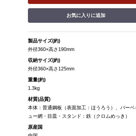
お気に入りに追加
製品サイズ(約)
外径360×高さ190mm
収納サイズ(約)
外径360×高さ125mm
重量(約)
1.3kg
材質(品質)
本体：普通鋼板（表面加工：ほうろう）、バーベ
ュー網・目皿・スタンド：鉄（クロムめっき）
原産国
中国