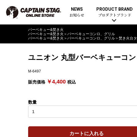
NEWS
PRODUCT BRAND
お知らせ
プロダクトブランド
バーベキュー&焚き火
バーベキュー&焚き火
＞
バーベキューコンロ、グリル
バーベキュー&焚き火
＞
バーベキューコンロ、グリル
＞
焚き火台タ
ユニオン 丸型バーベキューコン
M-6497
￥4,400
販売価格
税込
数量
カートに入れる