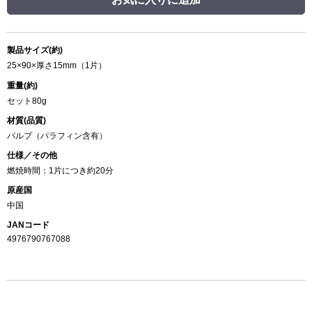
製品サイズ(約)
25×90×厚さ15mm（1片）
重量(約)
セット80g
材質(品質)
パルプ（パラフィン含有）
仕様／その他
燃焼時間：1片につき約20分
原産国
中国
JANコード
4976790767088