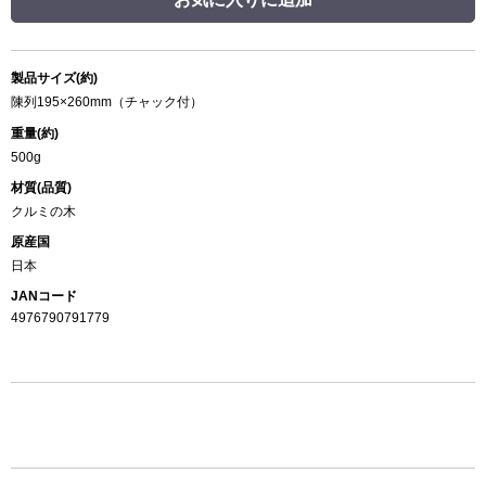
製品サイズ(約)
陳列195×260mm（チャック付）
重量(約)
500g
材質(品質)
クルミの木
原産国
日本
JANコード
4976790791779