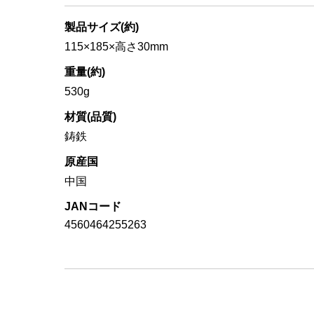
製品サイズ(約)
115×185×高さ30mm
重量(約)
530g
材質(品質)
鋳鉄
原産国
中国
JANコード
4560464255263