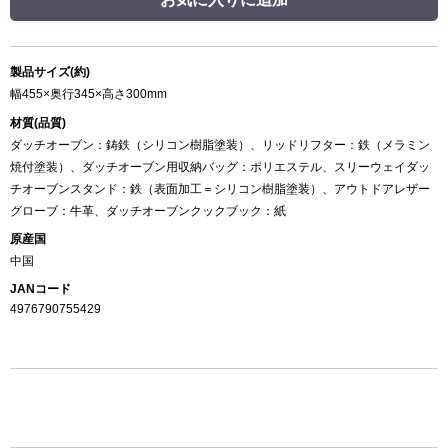
製品サイズ(約)
幅455×奥行345×高さ300mm
材質(品質)
ダッチオーブン：鋳鉄（シリコン樹脂塗装）、リッドリフター：鉄（メラミン
焼付塗装）、ダッチオーブン用収納バッグ：ポリエステル、スリーウェイダッ
チオーブンスタンド：鉄（表面加工＝シリコン樹脂塗装）、アウトドアレザー
グローブ：牛革、ダッチオーブンクックブック：紙
原産国
中国
JANコード
4976790755429