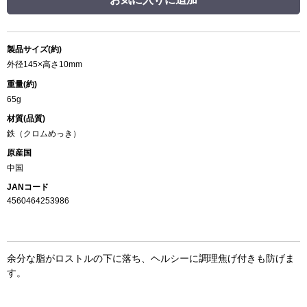
製品サイズ(約)
外径145×高さ10mm
重量(約)
65g
材質(品質)
鉄（クロムめっき）
原産国
中国
JANコード
4560464253986
余分な脂がロストルの下に落ち、ヘルシーに調理焦げ付きも防げま
す。